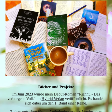
Bücher und Projekte
Im Juni 2023 wurde mein Debüt-Roman "Riannu - Das
verborgene Volk" im
Hybrid Verlag
veröffentlicht. Es handelt
sich dabei um den 1. Band einer Reihe.
Zudem entstehen für die Anthologien meines Vereins, dem