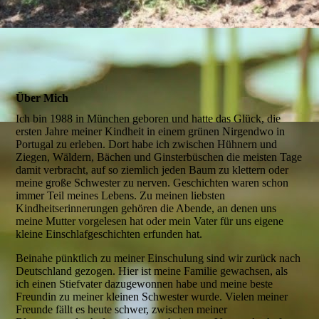
Über Mich
Ich bin 1988 in München geboren und hatte das Glück, die
ersten Jahre meiner Kindheit in einem grünen Nirgendwo in
Portugal zu erleben. Dort habe ich zwischen Hühnern und
Ziegen, Wäldern, Bächen und Ginsterbüschen die meisten Tage
damit verbracht, auf so ziemlich jeden Baum zu klettern oder
meine große Schwester zu nerven. Geschichten waren schon
immer Teil meines Lebens. Zu meinen liebsten
Kindheitserinnerungen gehören die Abende, an denen uns
meine Mutter vorgelesen hat oder mein Vater für uns eigene
kleine Einschlafgeschichten erfunden hat.
Beinahe pünktlich zu meiner Einschulung sind wir zurück nach
Deutschland gezogen. Hier ist meine Familie gewachsen, als
ich einen Stiefvater dazugewonnen habe und meine beste
Freundin zu meiner kleinen Schwester wurde. Vielen meiner
Freunde fällt es heute schwer, zwischen meiner