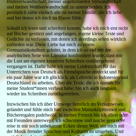
Blutsverwandtschaft, meiner angeheirateten Verwandtschaft
und meiner Wahlverwandtschaft zu unterscheiden. Ich
persönlich zähle einfach alle zu meiner Familie, die ich liebe
und bei denen ich mich zu Hause fühle.
Sobald ich lesen und schreiben konnte, habe ich mich erst recht
auf Bücher gestürzt und angefangen, eigene kleine Texte und
Gedichte zu verfassen, mit denen ich allerdings selten wirklich
zufrieden war. Diese Liebe hat mich zu einem
Germanistikstudium geleitet, in dem ich so viel mit der
analytischen Seite von Literatur konfrontiert wurde, dass mir
die Lust am eigenen kreativen Schreiben vorübergehend
vergangen ist. Dafür habe ich meine Leidenschaft für das
Unterrichten von Deutsch als Fremdsprache entdeckt und für
ein paar Jahre war ich glücklich, als Lehrerin in Indonesien und
Deutschland zu arbeiten. Über die Texte, die ich damals für
meine Student*innen verfasst habe, bin ich auch langsam
wieder ins Schreiben zurückgetrieben.
Inzwischen bin ich über Umwege beruflich im Verlagswesen
gelandet und fühle mich hier zwischen Manuskripttürmen und
Bücherregalen pudelwohl. In meiner Freizeit bin ich allein oder
mit Freunden unterwegs, ich schwimme und tauche gern oder
reise in mir noch unbekannte Ecken dieser Welt, um mich mit
der Musik fremder Sprachen und Kulturen zu umgeben. Und