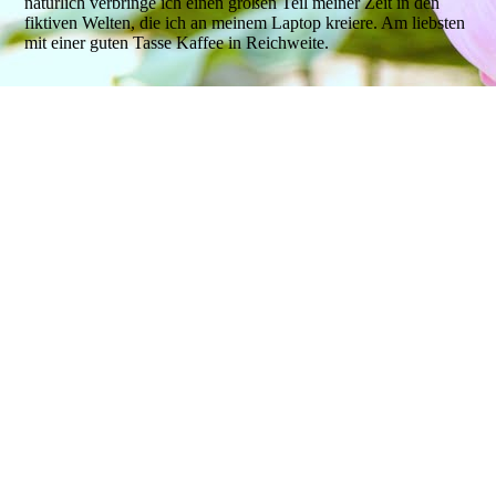
natürlich verbringe ich einen großen Teil meiner Zeit in den
fiktiven Welten, die ich an meinem Laptop kreiere. Am liebsten
mit einer guten Tasse Kaffee in Reichweite.
Cookie-Einstellungen
Diese Webseite verwendet Cookies, um Besuchern ein optimales
Nutzererlebnis zu bieten. Bestimmte Inhalte von Drittanbietern werden
nur angezeigt, wenn die entsprechende Option aktiviert ist. Die
Datenverarbeitung kann dann auch in einem Drittland erfolgen.
Weitere Informationen hierzu in der Datenschutzerklärung.
Technisch notwendige
Diese Cookies sind zum Betrieb der Webseite notwendig, z.B. zum
Schutz vor Hackerangriffen und zur Gewährleistung eines
konsistenten und der Nachfrage angepassten Erscheinungsbilds der
Seite.
Analytische
Diese Cookies werden verwendet, um das Nutzererlebnis weiter zu
optimieren. Hierunter fallen auch Statistiken, die dem
Webseitenbetreiber von Drittanbietern zur Verfügung gestellt werden,
sowie die Ausspielung von personalisierter Werbung durch die
Nachverfolgung der Nutzeraktivität über verschiedene Webseiten.