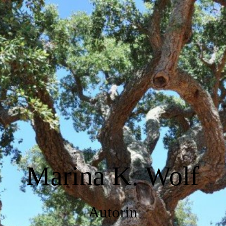
Marina Wolf Autorin
Über Mich
Bücher & Projekte
Kontakt
Marina K. Wolf
Impressum & Urheberrecht
Autorin